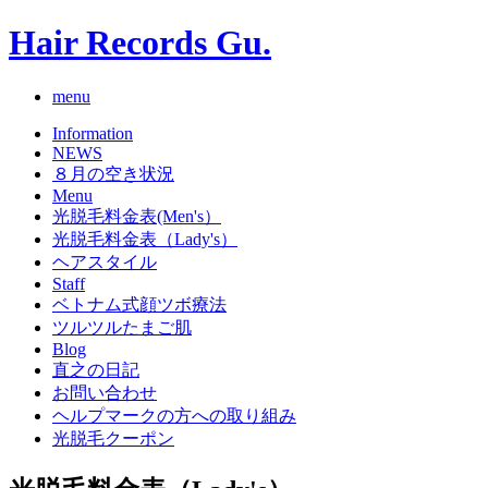
Hair Records Gu.
menu
Information
NEWS
８月の空き状況
Menu
光脱毛料金表(Men's）
光脱毛料金表（Lady's）
ヘアスタイル
Staff
ベトナム式顔ツボ療法
ツルツルたまご肌
Blog
直之の日記
お問い合わせ
ヘルプマークの方への取り組み
光脱毛クーポン