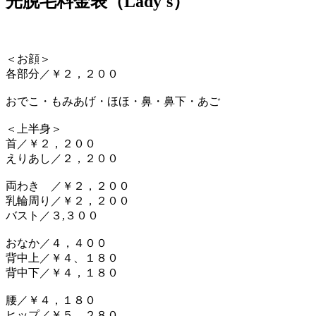
光脱毛料金表（Lady's）
＜お顔＞
各部分／￥２，２００
おでこ・もみあげ・ほほ・鼻・鼻下・あご
＜上半身＞
首／￥２，２００
えりあし／２，２００
両わき ／￥２，２００
乳輪周り／￥２，２００
バスト／３,３００
おなか／４，４００
背中上／￥４、１８０
背中下／￥４，１８０
腰／￥４，１８０
ヒップ／￥５，２８０